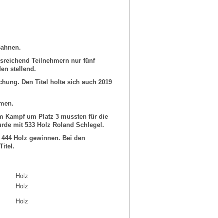
 Bahnen.
reichend Teilnehmern nur fünf
den stellend.
chung. Den Titel holte sich auch 2019
amen.
m Kampf um Platz 3 mussten für die
rde mit 533 Holz Roland Schlegel.
t 444 Holz gewinnen. Bei den
itel.
Holz
Holz
Holz