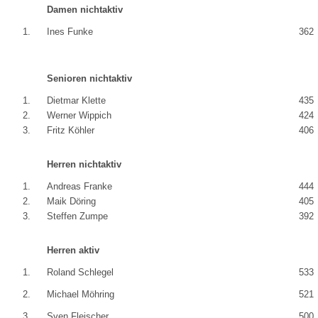
Damen nichtaktiv
1.
Ines Funke
362
Senioren nichtaktiv
1.
Dietmar Klette
435
2.
Werner Wippich
424
3.
Fritz Köhler
406
Herren nichtaktiv
1.
Andreas Franke
444
2.
Maik Döring
405
3.
Steffen Zumpe
392
Herren aktiv
1.
Roland Schlegel
533
2.
Michael Möhring
521
3.
Sven Fleischer
500