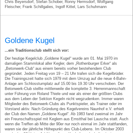
Chris Beyersdorf, Stefan Schober, Ronny Hermsdorf, Wolfgang
Fleischer, Frank Schillgalies, Ingolf Kittel, Lars Schuhmann
Goldene Kugel
...ein Traditionsclub stellt sich vor:
Der heutige Kegelclub „Goldene Kugel“ wurde am 01. Mai 1970 im
damaligen Stammlokal aller Kegler, dem „Rothenburger Erker“ als
„Betonwerk-Club“ aus einem bereits vorher bestehendem Club
gegründet. Jeden Freitag von 19 – 21 Uhr trafen sich die Kegelbrüder.
Die Trainingszeit hatte sich 1979 mit dem Umzug auf die neue 4-Bahn-
Anlage am Schlossturnplatz auf 15.00 bis 19.30 Uhr verschoben. Der
Betonwerk-Club stellte mittlerweile die komplette 3. Herrenmannschaft
unter Führung von Roland Thiele und war als einer der größten Clubs
aus dem Leben der Sektion Kegeln nicht wegzudenken. Immer waren
Mitglieder des Betonwerk-Clubs als Punktspieler, als Trainer oder im
Vorstand aktiv. Nach Gründung des Kegelvereins Naunhof e.V. erhielt
der Club den Namen „Goldene Kugel“. Ab 1983 fand zweimal im Jahr
ein Freunschaftsspiel mit Keglern aus Ernstthal bei Lauscha statt. Auch
wenn die Treffen ab Mitte der 90er nur noch einmal im Jahr stattfanden,
waren sie der jährliche Höhepunkt des Club-Lebens. Im Oktober 2003