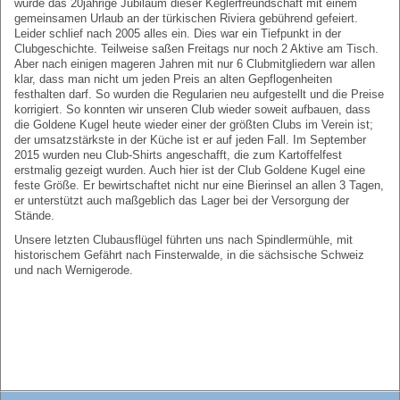
wurde das 20jährige Jubiläum dieser Keglerfreundschaft mit einem
gemeinsamen Urlaub an der türkischen Riviera gebührend gefeiert.
Leider schlief nach 2005 alles ein. Dies war ein Tiefpunkt in der
Clubgeschichte. Teilweise saßen Freitags nur noch 2 Aktive am Tisch.
Aber nach einigen mageren Jahren mit nur 6 Clubmitgliedern war allen
klar, dass man nicht um jeden Preis an alten Gepflogenheiten
festhalten darf. So wurden die Regularien neu aufgestellt und die Preise
korrigiert. So konnten wir unseren Club wieder soweit aufbauen, dass
die Goldene Kugel heute wieder einer der größten Clubs im Verein ist;
der umsatzstärkste in der Küche ist er auf jeden Fall. Im September
2015 wurden neu Club-Shirts angeschafft, die zum Kartoffelfest
erstmalig gezeigt wurden. Auch hier ist der Club Goldene Kugel eine
feste Größe. Er bewirtschaftet nicht nur eine Bierinsel an allen 3 Tagen,
er unterstützt auch maßgeblich das Lager bei der Versorgung der
Stände.
Unsere letzten Clubausflügel führten uns nach Spindlermühle, mit
historischem Gefährt nach Finsterwalde, in die sächsische Schweiz
und nach Wernigerode.